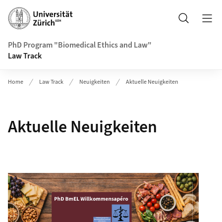
Header
Suche
PhD Program "Biomedical Ethics and Law"
Law Track
Home
Law Track
Neuigkeiten
Aktuelle Neuigkeiten
Aktuelle Neuigkeiten
Newsliste
Mehr zu Willkommensapéro PhD BmEL HS 2026